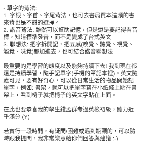
- 單字的背法:
1. 字根、字首、字尾背法，也可去書局買本這類的書
來背也是不錯的選擇。
2. 諧音背法: 雖然可以幫助記憶，但是還是要記得看音
標，知道標準發音，而不是變成了台式英文
3. 聯想法: 把字拆開記，把五感(嗅覺、聽覺、視覺、
觸覺、味覺)都加進去，也可結合諧音聯想法
最重要的是學習的態度以及能夠持續下去! 我到現在都
還是持續學習，隨手記單字(手機的筆記本裡)。英文隨
處可見，要有好奇心，可以從日常生活的物品開始記
單字，例如: 書架，就可以把單字寫在小紙條上貼在書
架上，看到椅子就把椅子的英文字貼在上面。
在此也要恭喜我的學生錢孟群考過英檢初級，聽力近
乎滿分 (Y)
若實行一段時間，有疑問/困難或遇到瓶頸的，可以隨
時跟我提問，我非常樂意給你們回答與建議 :-)