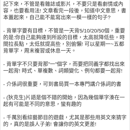
記下來，不管是看雜誌或影片，不要只是看劇情或內
容，也要看用法! 文章看完一段後，知道中文意思，書
本蓋起來，自己能不能寫出來一模一樣的句子?
- 背單字要有目標，不管是一天背5/10/20/50個，重要
的是:你自己能夠達到所設的目標，太高就降低些，時
間拉長點，太低就提高些，別偷懶! 可以星期一~五都
背單字，周末複習或休息一天。
- 背單字不只要背那"一"個字，而要把同義字都找出來
一起背! 時式、單複數、詞類變化、例句都要一起背!
- 介係詞很重要，可到書局買一本專門講介係詞的書
- (狄克生)片語是個不錯的開始，因為幾個單字湊在一
起有可能是不同的意思，蠻有趣的
- 千萬別看綜藝節目的遊戲，尤其是那些用英文來猜字
的，真的是誤人子弟! 會讓你的英文更差!