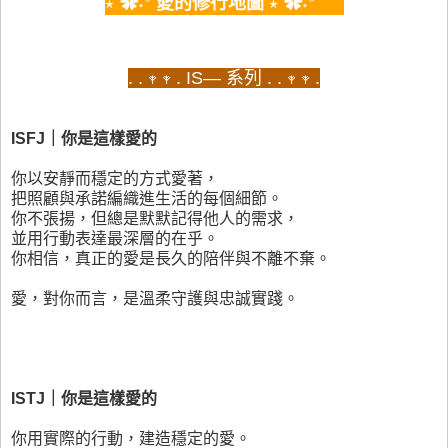
⋆˚✿˖° 愛的修行地圖 ⋆˚✿˖°
. . 𖥧 𖥧 . IS— 系列 . . 𖥧 𖥧 .
ISFJ｜你是這樣愛的
你以安靜而穩定的方式愛著，
把照顧與承諾編織進生活的每個細節。
你不張揚，但總是默默記得他人的需求，
並用行動表達最深層的在乎。
你相信，真正的愛是長久的陪伴與不離不棄。
愛，對你而言，是溫柔守護與忠誠實踐。
ISTJ｜你是這樣愛的
你用實際的行動，建造穩定的愛。