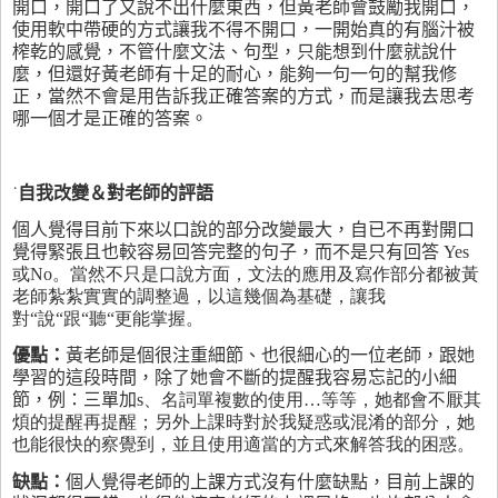
開口，開口了又說不出什麼東西，但黃老師會鼓勵我開口，
使用軟中帶硬的方式讓我不得不開口，一開始真的有腦汁被
榨乾的感覺，不管什麼文法、句型，只能想到什麼就說什
麼，但還好黃老師有十足的耐心，能夠一句一句的幫我修
正，當然不會是用告訴我正確答案的方式，而是讓我去思考
哪一個才是正確的答案。
˙
自我改變＆對老師的評語
個人覺得目前下來以口說的部分改變最大，自已不再對開口
覺得緊張且也較容易回答完整的句子，而不是只有回答
Yes
或No。當然不只是口說方面，文法的應用及寫作部分都被黃
老師紮紮實實的調整過，以這幾個為基礎，讓我
對“說“跟“聽“更能掌握。
優點：
黃老師是個很注重細節、也很細心的一位老師，跟她
學習的這段時間，除了她會不斷的提醒我容易忘記的小細
節，例：三單加
s、名詞單複數的使用…等等，她都會不厭其
煩的提醒再提醒；另外上課時對於我疑惑或混淆的部分，她
也能很快的察覺到，並且使用適當的方式來解答我的困惑。
缺點：
個人覺得老師的上課方式沒有什麼缺點，目前上課的