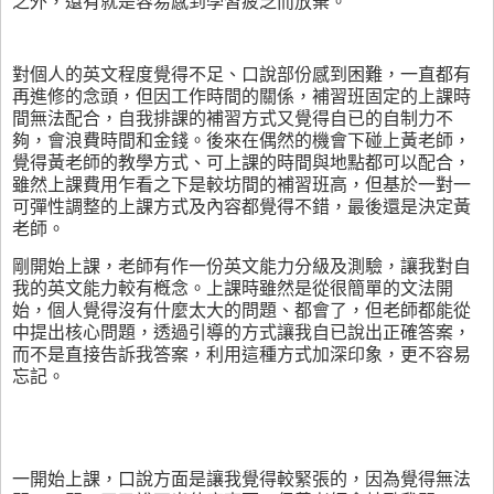
之外，還有就是容易感到學習疲乏而放棄。
對個人的英文程度覺得不足、口說部份感到困難，一直都有
再進修的念頭，但因工作時間的關係，補習班固定的上課時
間無法配合，自我排課的補習方式又覺得自已的自制力不
夠，會浪費時間和金錢。後來在偶然的機會下碰上黃老師，
覺得黃老師的教學方式、可上課的時間與地點都可以配合，
雖然上課費用乍看之下是較坊間的補習班高，但基於一對一
可彈性調整的上課方式及內容都覺得不錯，最後還是決定黃
老師。
剛開始上課，老師有作一份英文能力分級及測驗，讓我對自
我的英文能力較有槪念。上課時雖然是從很簡單的文法開
始，個人覺得沒有什麼太大的問題、都會了，但老師都能從
中提出核心問題，透過引導的方式讓我自已說出正確答案，
而不是直接告訴我答案，利用這種方式加深印象，更不容易
忘記。
一開始上課，口說方面是讓我覺得較緊張的，因為覺得無法