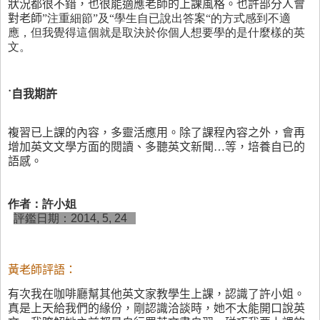
狀況都很不錯，也很能適應老師的上課風格。也許部分人會
對老師
”注重細節”及“學生自已說出答案“的方式感到不適
應，但我覺得這個就是取決於你個人想要學的是什麼樣的英
文。
˙自我期許
複習已上課的內容，多靈活應用。除了課程內容之外，會再
增加英文文學方面的閱讀、多聽英文新聞…等，培養自已的
語感。
作者：許小姐
評鑑日期：2014, 5, 24
黃老師評語：
有次我在咖啡廳幫其他英文家教學生上課，認識了許小姐。
真是上天給我們的緣份，剛認識洽談時，她不太能開口說英