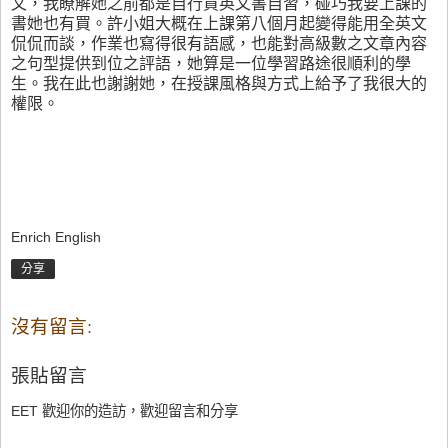
文，我瞭解她之前都是自行買英文書自習，碰巧我要上課的
書她也有買。許小姐大概在上課第八個月起變得能用全英文
侃侃而談，作業也寫得很有語感，也能對高級數之文章內容
之句型提供到位之評語，她算是一位學習路途很順利的學
生。我在此也謝謝她，在授課風格與方式上給予了我很大的
權限。
Enrich English
分享
沒有留言:
張貼留言
EET 歡迎你的造訪，歡迎留言和分享