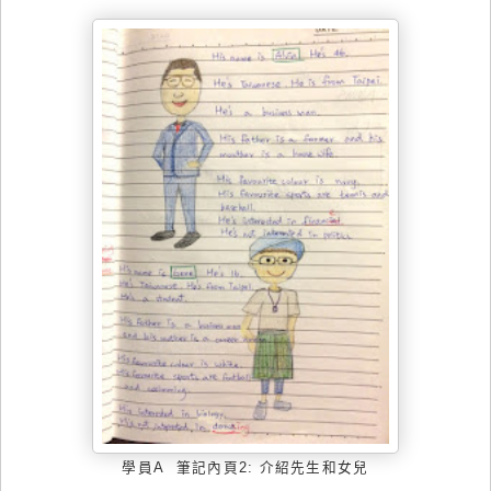
學員
A
筆記內頁
2
: 介紹
先生
和女兒