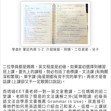
學員
B
筆記內頁
1-2: 介紹妹妹、阿姨、二位弟弟、兒子
二位學員都是媽媽，英文程度是初級，如果當初選擇到補習
班上課，要先上的課程，勢必包括了音標課、文法課 (有夠艱
深和繁瑣)、單字課 (每星期都有背不完的單字)，再來才是會
話課 (上課卻又不一定敢開口說話)
。
而透過EET黃老師一對一英文家教課，二位媽媽的前二
堂課，老師除了簡易的文法講解之外
(延伸閱讀: 初級
英
語
文法自學原文書推薦 Grammar in Use)
，就直接
引
導她們如何用英語開口介紹自己和家人，這樣一上課就