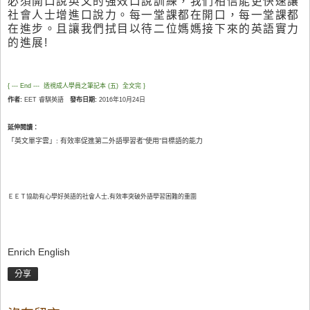
必須開口說英文的強效口說訓練，我們相信能更快速
讓
社會人士增進口說力
。
每一堂課都在開口，每一堂課都
在進步
。且讓我們拭目以待二位媽媽接下來的英語實力
的進展!
{ --- End --- 透視成人學員之筆記本 (五) 全文完 }
作者:
EET 睿騏英語
發布日期:
2016年10月24日
延伸閱讀：
「英文單字雲」: 有效率促進第二外語學習者“使用”目標語的能力
ＥＥＴ協助有心學好英語的社會人士,有效率突破外語學習困難的重圍
Enrich English
分享