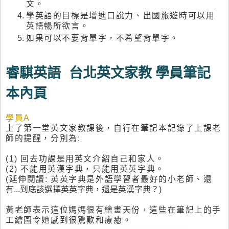
文
。
學英語的目標是增進口說力、出國旅遊時可以用
英語暢所欲言
。
如果可以不要背單字，不希望背單字
。
睿騏英語 台北英文家教 學員筆記
本內頁
學員
A
上了第一堂英文家教課後，自行在筆記本記錄了
上課老
師的提醒，
分別為:
(
1
) 回去功課是用英文介紹自己和家人
。
(
2
) 不能用英漢字典，只能用英英字典
。
(延伸閱讀:
英英字典是外語學習者最好的小老師
、
還
有
...到底該選擇英
英字典，還是英漢字典
？
)
黃老師表示這位媽媽很有繪畫天份，這些在筆記上的手
工繪圖令
她
感到很驚歎和療癒
。