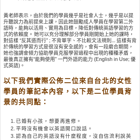
黃老師表示，由於我們的學員幾乎是社會人士，幾乎是以提
升聽說力為前提來上課，因此她鼓勵成人學員在學習第二外
語時，能夠以活用、實用為目標，降低對傳統英語學習的方
式的依賴度
。
她可以充分理解部分學員剛開始上她的課時，
對這樣 “反其道而行” ; 不背單字、不比較文法規則... 這樣有背
於傳統的學習方式是很沒有安全感的，會有一段磨合期間，
她也強調會傾力協助學員克服學習過程中出現的種種矛盾，
最後真正擁有“能夠使用” 一門外語的能力 (English in Use; 優
式英語)
。
以下我們實際公佈二位來自台北的女性
學員的筆記本內容，以下是二位學員背
景的共同點：
已婚有小孩，想要再進修
。
平時沒有機會以英語開口說話
。
認為自己的英語沒有什麼程度，沒自信流利說英