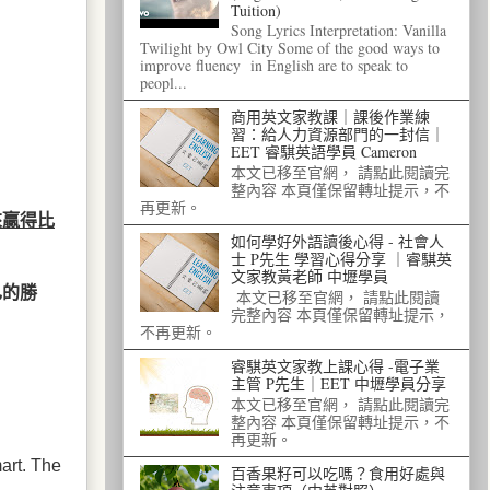
Tuition)
Song Lyrics Interpretation: Vanilla
Twilight by Owl City Some of the good ways to
improve fluency in English are to speak to
peopl...
商用英文家教課｜課後作業練
習：給人力資源部門的一封信｜
EET 睿騏英語學員 Cameron
本文已移至官網， 請點此閱讀完
整內容 本頁僅保留轉址提示，不
再更新。
來贏得比
如何學好外語讀後心得 - 社會人
士 P先生 學習心得分享 ｜睿騏英
文家教黃老師 中壢學員
己的勝
本文已移至官網， 請點此閱讀
完整內容 本頁僅保留轉址提示，
不再更新。
睿騏英文家教上課心得 -電子業
主管 P先生｜EET 中壢學員分享
本文已移至官網， 請點此閱讀完
整內容 本頁僅保留轉址提示，不
再更新。
art. The
百香果籽可以吃嗎？食用好處與