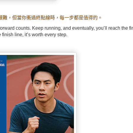
難，但當你衝過終點線時，每一步都是值得的。
rward counts. Keep running, and eventually, you’ll reach the fin
inish line, it’s worth every step.