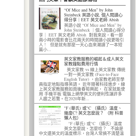
“Of Mice and Men” by John
Steinbeck 英語小說, 個人閱讀心
得分享｜EET 英文老師 Abish
英語小說 “Of Mice and Men” by
John Steinbeck ｜個人閱讀心得分
享｜ EET 英文老師 Abish 對我來說，看一部
兩小時的電影會比花兩天的時間讀小說更吸引
人 ! 但是就有那麼一天心血來潮讀了一本短
篇小...
英文家教服務的崛起＆成人英文
家教鐘點費用行情
英文家教 vs 線上英文家教 傳統
一對一英文家教 (Face-to-Face
English Tutor) ，由家教老師至學
員指定地點指導英語。 近年隨著科技進步，線
上英文家教服務如雨後春筍興起， 在家就能使
用 手機平板 電腦上網學英文的便利性讓許多
人趨之若鶩。在2020年新...
°F (華氏) 或°C （攝氏）溫度、
幾度C? 英文怎麼說？ （附 科普
懶人包）
°F (華氏) 或°C （攝氏）溫度
英文怎麼說、怎麼唸？ 不論是
中文還英文的溫度標示，台灣人常搞不清楚溫