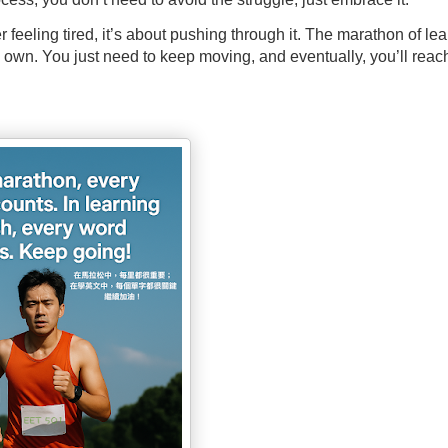
r feeling tired, it’s about pushing through it.
The marathon of lea
ts own. You just need to keep moving, and eventually, you’ll reac