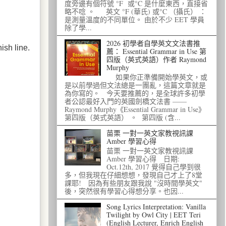
度旁邊有個符號 °F 或°C 是什麼東西，直接省
略不唸 。 英文 °F (華氏) 或°C （攝氏） ：
是測量溫度的不同單位。 由於不少 EET 學員
除了學...
2026 初學者自學英文文法書推
ish line.
薦： Essential Grammar in Use 第
四版（英式英語）作者 Raymond
Murphy
如果你正準備開始學英文，或
是以前學過但文法總是一團亂，這篇文章就是
為你寫的。 今天要推薦的，是全球許多初學
者公認最好入門的英國劍橋文法書 ——
Raymond Murphy《Essential Grammar in Use》
第四版（英式英語） 。 第四版 (含...
苗栗 一對一英文家教視訊課
Amber 學習心得
苗栗 一對一英文家教視訊課
Amber 學習心得 日期:
Oct.12th, 2017 覺得自己學到很
多，但我現在仔細想想，發現自己才上了8堂
課耶! 因為有些朋友跟我說 "沒時間學英文"
後，突然很有學習心得想分享。也因...
Song Lyrics Interpretation: Vanilla
Twilight by Owl City | EET Teri
(English Lecturer, Enrich English