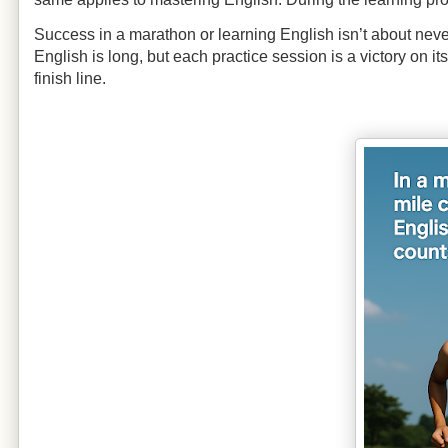
Success in a marathon or
learning English
isn’t about neve
English is long, but each practice session is a victory on i
finish line.