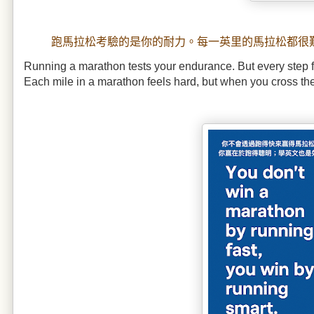
跑馬拉松考驗的是你的耐力。每一英里的馬拉松都很艱
Running a marathon tests your endurance. But every step fo
Each mile in a marathon feels hard, but when you cross the f