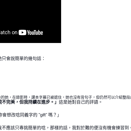
她只會說簡單的幾句話：
後的她，在錄影時，課本字幕已被遮住，她也沒有背句子，但仍然可以介紹整段
現不完美，但我持續在進步。」
這是她對自己的評語。
會想改唸同義字的 "gift" 嗎？」
我不應該只專挑簡單的唸，那樣的話，我對於難的便沒有機會練習到