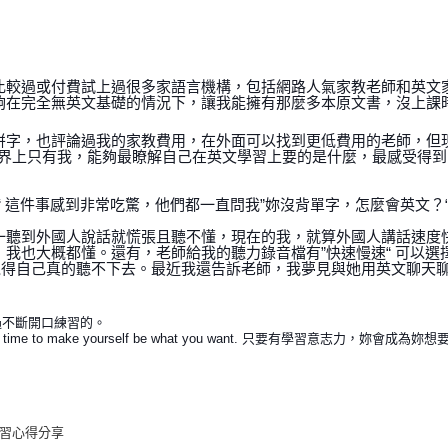
比較過或付費試上過很多家語言機構，包括網路人氣家教老師和英文
夠在完全無英文基礎的情況下，讓我能擁有那麼多本原文書，沒上課
拼字，也評論過我的家教費用，在外面可以找到更低費用的老師，但
因為世界上只有我，能夠最瞭解自己在英文學習上要的是什麼，最感受得
 這件事感到非常吃驚，他們都一直問我”妳沒背單字，怎麼會英文？
一聽到外國人說話就慌張且聽不懂，現在的我，就算外國人講話速度
我也大概都懂。還有，老師給我的聽力錄音檔有”快速慢速“ 可以選
覺得自己真的聽不下去。
最近我還告訴老師，我夢見與她用英文聊天
過不斷開口練習的。
 of time to make yourself be what you want. 只要有學習意志力，妳會成為
習心得分享