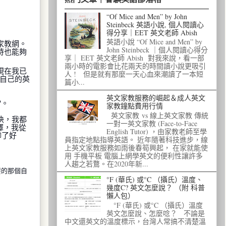
“Of Mice and Men” by John
Steinbeck 英語小說, 個人閱讀心
得分享｜EET 英文老師 Abish
英語小說 “Of Mice and Men” by
家教網。
John Steinbeck ｜個人閱讀心得分
時也能夠
享｜ EET 英文老師 Abish 對我來說，看一部
兩小時的電影會比花兩天的時間讀小說更吸引
現在我已
人 ! 但是就有那麼一天心血來潮讀了一本短
到自己的英
篇小...
英文家教服務的崛起＆成人英文
“。
家教鐘點費用行情
英文家教 vs 線上英文家教 傳統
快，我都
一對一英文家教 (Face-to-Face
擇，我從
English Tutor) ，由家教老師至學
聊了好
員指定地點指導英語。 近年隨著科技進步，線
上英文家教服務如雨後春筍興起， 在家就能使
用 手機平板 電腦上網學英文的便利性讓許多
人趨之若鶩。在2020年新...
妳想要的那個自
°F (華氏) 或°C （攝氏）溫度、
幾度C? 英文怎麼說？ （附 科普
懶人包）
°F (華氏) 或°C （攝氏）溫度
英文怎麼說、怎麼唸？ 不論是
中文還英文的溫度標示，台灣人常搞不清楚溫