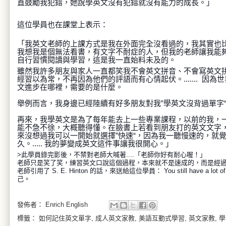
直鼓勵我犯錯，她說學英文沒有犯錯就沒有能力的成長。」
這位學員也在課堂上表示：
「我英文老師的上課方式是我在外面完全沒看過的，我其實也
我想我是個無法看書，有文字不耐症的人，但我的老師讓我能
自行習慣閱讀與學習，這是我一直始料未及的。
雖然我許多朋友與家人一直都笑我不會英文拼音、不會寫英文
經習以為常，不再因為他們的評語而有心情起伏。....... 
文進步在哪裡，需要的是什麼。
舉例而言，
我身邊已經陸續有好多朋友對我”學英文沒背過單字“
再來，我學英文是為了每年能去上一些專業課程，以前的我，
能不急不徐，大概聽得懂。在臉書上若看到朋友打的英文文字，
來沒想過我可以一開始就選擇”快速“，因為我一聽慢速的，就
久。..... 我的夢變成英文這件事讓我很開心。
」
>此學員錄完影後，不禁對老師大喊著....「老師你好有耐心喔！」
老師只是笑了笑，練習英文口說這個過程，本來就不是速成的，而是經
老師引用了 S. E. Hinton 的話，來送給這位學員： You still have a lot
己。
發佈者：
Enrich English
標籤：
如何記住英文單字
,
成人英文家教
,
美語互動式學習
,
英文家教
,
學