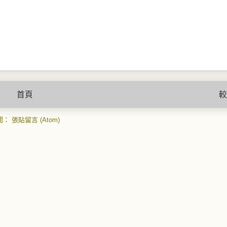
首頁
較
閱：
張貼留言 (Atom)