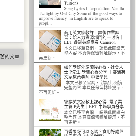
Tuition)
Song Lyrics Interpretation: Vanilla
Twilight by Owl City Some of the good ways to
improve fluency in English are to speak to
peopl...
商用英文家教課｜課後作業練
習：給人力資源部門的一封信｜
EET 睿騏英語學員 Cameron
本文已移至官網， 請點此閱讀完
整內容 本頁僅保留轉址提示，不
舊的文章
再更新。
如何學好外語讀後心得 - 社會人
士 P先生 學習心得分享 ｜睿騏英
文家教黃老師 中壢學員
本文已移至官網， 請點此閱讀
完整內容 本頁僅保留轉址提示，
不再更新。
睿騏英文家教上課心得 -電子業
主管 P先生｜EET 中壢學員分享
本文已移至官網， 請點此閱讀完
整內容 本頁僅保留轉址提示，不
再更新。
百香果籽可以吃嗎？食用好處與