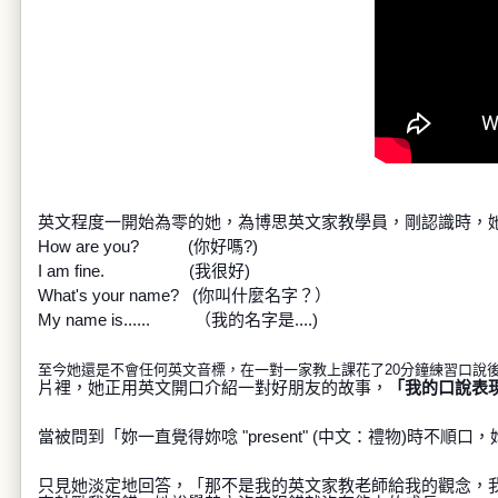
英文程度一開始為零的她，為博思英文家教學員，剛認識時，
How are you? (你好嗎?)
I am fine. (我很好)
What's your name? (你叫什麼名字？）
My name is...... （我的名字是....)
至今她還是不會任何英文音標，在一對一家教上課花了20分鐘練習口說
片裡，她正用英文開口介紹一對好朋友的故事，
「我的口說表
當被問到「妳一直覺得妳唸 "present" (中文：禮物)時不順口，妳
只見她淡定地回答，「那不是我的英文家教老師給我的觀念，