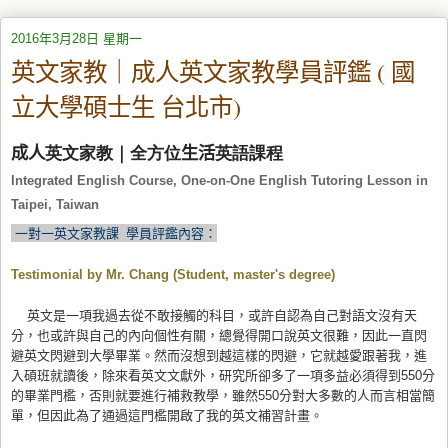
2016年3月28日 星期一
英文家教｜成人英文家教學員評鑑 ( 國
立大學碩士生 台北市)
成人
英文家
教｜
全方位
生活
英語
課程
Integrated English Course, One-on-One English Tutoring Lesson in
Taipei, Taiwan
一對一英文家教課 學員評鑑內容：
Testimonial by Mr. Chang (Student, master's degree)
英文是一項我過去從不敢接觸的科目，或許自認為自己對語文沒有天
分，也或許與自己的內向個性有關，總覺得開口說英文很難，因此一直閃
避英文閃避到大學畢業。然而沒想到越這樣的閃避，它就越愛跟著我，進
入碩班就讀後，除來看英文文獻外，研究所卻多了一項多益必須得到550分
的畢業門檻，否則就要進行補救教學，雖然550分對大多數的人而言相當簡
單，但因此為了通過這門檻開啟了我的英文補習計畫。