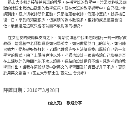
過去大多都是接觸補習班的教學，在補習班的教學中，常常以趣味及幽
默的話語來營造出歡樂的教學氣氛，但在大班的教學過程中，自己很少會
講到話，很少與老師間作互動，只是抬頭看老師、低頭抄筆記，就這樣日
復一日，學到的知識很少，但累積的課本數很多，相對的成長幅度也很
低，最後還是造就只會考試而不敢對談的樣貌。
在女朋友的鼓勵與支持之下，開始從博思中找出老師進行一對一的家教
教學，這過程中老師指導我如何學英文、如何做屬於自己的筆記、如何練
習聽力，從基礎好好打起，老師也透過許多方法讓我找出屬於自己的一套
學習的模式，除了上課時專注以外，老師也設計一張表格讓自己檢視是否
在上課以外的時間也能下功夫讀書，這點的設計還真不錯。感謝老師的教
學與付出，讓我在這段期間中對英文的學習面及知識面提升了不少，更勇
於用英文談話。
(國立大學碩士生 張先生 台北市）
評鑑日期
：2016年3月28日
(全文完)
歡迎分享