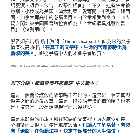
是「提倡安樂死」、「容忍種族侮辱」、「反商業」、言
語褻瀆、粗魯、包含「攻擊性語言」。不久，這些禁令被
撤銷，小說成為美國、澳大利亞、愛爾蘭、不列顛、紐西
蘭、加拿大等高中的必讀書目。由於常常受到審查，《人
鼠之間》被美國圖書館協會評為「21世紀最具挑戰性書
目」（位列第四）。
學者如托馬斯·斯卡賽特（Thomas Scarseth）認為它的文學
價值很高,並稱
「在真正的文學中，生命的苦難被轉化為
藝術的美。」
即從爭議中人們才會學會欣賞。
(資料出處:
https://zh.wikipedia.org/wiki/%E4%BA%BA%E9%BC%A0%E4%B9%8B%E9%96%93
)
以下介紹，節錄自博客來書店 中文譯本：
這是一個關於謀殺的故事嗎？不是的，這只是一個天真與
傷害之間的矛盾故事；這是一段冷酷無情的情節嗎？也不
是，這只是一段夢想與現實的乖違狀態。
這是本悲傷的小說。卻在悲傷的故事裡，讓人感受到每一
分細微的喜悅，即使是那麼短暫。
也讓人了解活著，有沒
有「希望」在你腦海中，決定了你部分的人生價值。