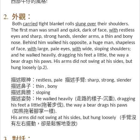
西部牛仔的風格
!
2.
外觀：
Both
carried
tight blanket rolls
slung over
their shoulders.
The first man was small and quick, dark of face,
with
restless
eyes and sharp, strong hands, slender arms, a thin and bony
nose. Behind him walked his opposite, a huge man, shapeless
of face,
with
large, pale eyes,
with
wide, sloping shoulders;
and he walked heavily, dragging his feet a little, the way a
bear drags his paws. His arms did not swing at his sides, but
hung loosely (p.2).
描述眼神：
restless, pale
描述手臂
: sharp, strong, slender
描述鼻子：
thin , bony
描述肩膀：
sloping
描述姿勢：
He walked heavily (
走路的樣子
-
沉重
), dragging
his feet a little(
拖著步伐
), the way a bear drags his paws
(
如熊拖著腳掌一樣
).
His arms did not swing at his sides, but hung loosely (
手臂沒
有左右擺動，卻是鬆懈地垂放
)
3.
對話：