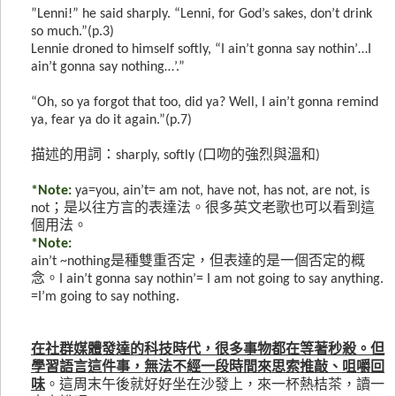
”Lenni!” he said sharply. “Lenni, for God’s sakes, don’t drink
so much.”(p.3)
Lennie droned to himself softly, “I ain’t gonna say nothin’…I
ain’t gonna say nothing…’.”
“Oh, so ya forgot that too, did ya? Well, I ain’t gonna remind
ya, fear ya do it again.”(p.7)
描述的用詞：
sharply, softly (
口吻的強烈與溫和
)
*Note:
ya=you, ain’t= am not, have not, has not, are not, is
not
；是以往方言的表達法。很多英文老歌也可以看到這
個用法。
*Note:
ain’t ~nothing
是種雙重否定，但表達的是一個否定的概
念。
I ain’t gonna say nothin’= I am not going to say anything.
=I’m going to say nothing.
在社群媒體發達的科技時代，很多事物都在等著秒殺。但
學習語言這件事，無法不經一段時間來思索推敲、咀嚼回
味
。這周末午後就好好坐在沙發上，來一杯熱桔茶，讀一