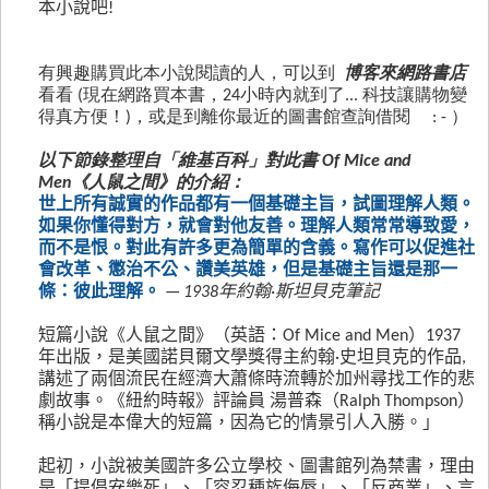
本小說吧
!
有興趣購買此本小說閱讀的人，可以到
博客來網路書店
看看 (現在網路買本書，24小時內就到了... 科技讓購物變
得真方便！)，或是到離你最近的圖書館查詢借閱 : - ）
以下節錄整理自「維基百科」對此書
Of Mice and
Men《人鼠之間》的介紹：
世上所有誠實的作品都有一個基礎主旨，試圖理解人類。
如果你懂得對方，就會對他友善。理解人類常常導致愛，
而不是恨。對此有許多更為簡單的含義。寫作可以促進社
會改革、懲治不公、讚美英雄，但是基礎主旨還是那一
條：彼此理解。
— 1938年約翰·斯坦貝克筆記
短篇小說《人鼠之間》（英語：Of Mice and Men）1937
年出版，是美國諾貝爾文學獎得主約翰·史坦貝克的作品,
講述了兩個流民在經濟大蕭條時流轉於加州尋找工作的悲
劇故事。《紐約時報》評論員 湯普森（Ralph Thompson）
稱小說是本偉大的短篇，因為它的情景引人入勝。」
起初，小說被美國許多公立學校、圖書館列為禁書，理由