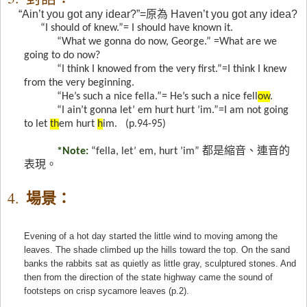
“Ain’t you got any idear?”=
原為
Haven’t you got any idea?
“I should of knew.”= I should have known it.
“What we gonna do now, George.” =What are we
going to do now?
“I think I knowed from the very first.”=I think I knew
from the very beginning.
“He’s such a nice fella.”= He’s such a nice fell
ow
.
“I ain’t gonna let’ em hurt hurt ’im.”=I am not going
to let
th
em hurt
h
im.
(p.94-95)
*Note:
“fella, let’ em, hurt ’im”
都是縮音、連音的
表現。
場景：
4.
Evening of a hot day
started
the little wind
to moving among the
leaves. The
shade
climbed up the hills toward the top
. On the
sand
banks
the rabbits sat as quietly as little gray, sculptured stones. And
then from the direction of the state highway came the sound of
footsteps on
crisp sycamore leaves
(p.2).