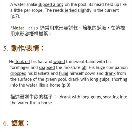
A water snake
slipped along
on the pool, its head held up like
a little periscope
.
The reeds
jerked slightly
in the current
(p.7).
*Note:
crisp
通常用來形容餅乾、培根的酥脆，在這裡
用來形容梧桐樹葉。
動作
/
表情：
5.
He
took off
his hat and
wiped
the sweat-band with his
forefinger and
snapped
the moisture
off
. His huge companion
dropped
his blankets and
flung
himself down and
drank
from
the surface of the green pool;
drank
with long gulps,
snort
ing
into the water like a horse (p.3).
描述豪邁牛飲的樣子：
drank
with long gulps,
snort
ing into
the water like a horse
語氣：
6.