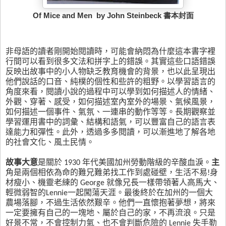
Of Mice and Men by John Steinbeck 書本封面
非母語的讀者剛開始閱讀時，可能會納悶為什麼這本書字裡
行間可以看到很多文法和拼字上的錯誤。其實這些口語錯誤
反映出故事中的小人物缺乏教育機會的背景，也以此呈現出
他們說話的口音、純樸的個性和些許的粗野。以學習語言的
角度來看，閱讀小說的過程中可以學到如何描述人的情緒、
外觀、穿著、感受，如何描述室內室外的場景、氣候風景，
如何描述一個事件、氣氛、一連串的動作等等。長期觀察並
學習運用書中的詞彙、結構和語氣，可以豐富自己的語言表
達能力和彈性。此外，透過多多閱讀，可以漸進地了解各地
的社會文化、風土民情。
故事大意
是關於
1930
年代美國加州勞動階級的辛酸血淚。
主
角是兩個相依為命的難兄難弟找工作到處碰壁，生活不易
!
身
材瘦小、機靈老練的
George
就像兄長一樣帶領著人高馬大、
輕微弱智的
Lennie
一起闖蕩天涯。最後終於在加州的一個大
農場落腳，不過生活依然艱辛。他們一直懷抱著夢想，將來
一定要擁有自己的一塊地、屬於自己的家，不再流浪。只是
好景不常，不會控制力氣、也不會判斷危險的
Lennie
失手勒