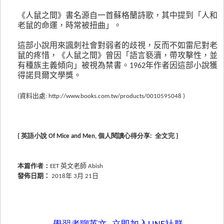
《人鼠之間》書名源自一首蘇格蘭詩歌，其中提到「人和
老鼠的命運，時常被扭曲」。
這部小說用來諷刺社會對弱者的歧視，反而不如雷尼對老
鼠的疼惜，《人鼠之間》曾因「語言褻瀆，帶攻擊性，並
有種族主義傾向」被視為禁書。1962年作者因這部小說獲
得諾貝爾文學獎。
(資料出處:
http://www.books.com.tw/products/0010595048
)
{ 英語小說
Of Mice and Men
, 個人閱讀心得分享: 全文完 }
本篇作者：
EET 英文老師 Abish
發佈日期：
2018年 3月 21日