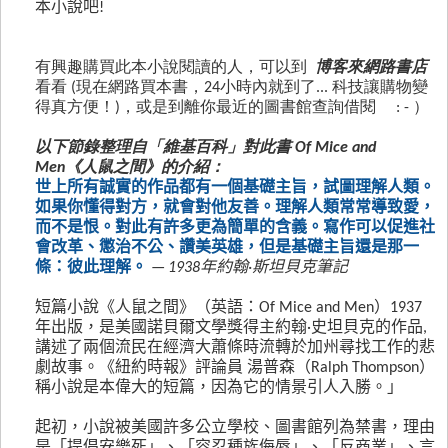
本小說吧
!
有興趣購買此本小說閱讀的人，可以到
博客來網路書店
看看 (現在網路買本書，24小時內就到了... 科技讓購物變
得真方便！)，或是到離你最近的圖書館查詢借閱 : - ）
以下節錄整理自「維基百科」對此書
Of Mice and
Men《人鼠之間》的介紹：
世上所有誠實的作品都有一個基礎主旨，試圖理解人類。
如果你懂得對方，就會對他友善。理解人類常常導致愛，
而不是恨。對此有許多更為簡單的含義。寫作可以促進社
會改革、懲治不公、讚美英雄，但是基礎主旨還是那一
條：彼此理解。
— 1938年約翰·斯坦貝克筆記
短篇小說《人鼠之間》（英語：Of Mice and Men）1937
年出版，是美國諾貝爾文學獎得主約翰·史坦貝克的作品,
講述了兩個流民在經濟大蕭條時流轉於加州尋找工作的悲
劇故事。《紐約時報》評論員 湯普森（Ralph Thompson）
稱小說是本偉大的短篇，因為它的情景引人入勝。」
起初，小說被美國許多公立學校、圖書館列為禁書，理由