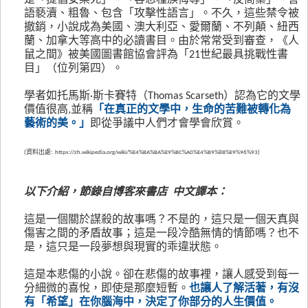
是「提倡安樂死」、「容忍種族侮辱」、「反商業」、言
語褻瀆、粗魯、包含「攻擊性語言」。不久，這些禁令被
撤銷，小說成為美國、澳大利亞、愛爾蘭、不列顛、紐西
蘭、加拿大等高中的必讀書目。由於常常受到審查，《人
鼠之間》被美國圖書館協會評為「21世紀最具挑戰性書
目」（位列第四）。
學者如托馬斯·斯卡賽特（Thomas Scarseth）認為它的文學
價值很高,並稱
「在真正的文學中，生命的苦難被轉化為
藝術的美。」
即從爭議中人們才會學會欣賞。
(資料出處:
https://zh.wikipedia.org/wiki/%E4%BA%BA%E9%BC%A0%E4%B9%8B%E9%96%93
)
以下介紹，節錄自博客來書店 中文譯本：
這是一個關於謀殺的故事嗎？不是的，這只是一個天真與
傷害之間的矛盾故事；這是一段冷酷無情的情節嗎？也不
是，這只是一段夢想與現實的乖違狀態。
這是本悲傷的小說。卻在悲傷的故事裡，讓人感受到每一
分細微的喜悅，即使是那麼短暫。
也讓人了解活著，有沒
有「希望」在你腦海中，決定了你部分的人生價值。