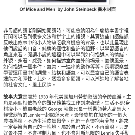
Of Mice and Men by John Steinbeck 書本封面
非母語的讀者剛開始閱讀時，可能會納悶為什麼這本書字裡
行間可以看到很多文法和拼字上的錯誤。其實這些口語錯誤
反映出故事中的小人物缺乏教育機會的背景，也以此呈現出
他們說話的口音、純樸的個性和些許的粗野。以學習語言的
角度來看，閱讀小說的過程中可以學到如何描述人的情緒、
外觀、穿著、感受，如何描述室內室外的場景、氣候風景，
如何描述一個事件、氣氛、一連串的動作等等。長期觀察並
學習運用書中的詞彙、結構和語氣，可以豐富自己的語言表
達能力和彈性。此外，透過多多閱讀，可以漸進地了解各地
的社會文化、風土民情。
故事大意
是關於
1930
年代美國加州勞動階級的辛酸血淚。
主
角是兩個相依為命的難兄難弟找工作到處碰壁，生活不易
!
身
材瘦小、機靈老練的
George
就像兄長一樣帶領著人高馬大、
輕微弱智的
Lennie
一起闖蕩天涯。最後終於在加州的一個大
農場落腳，不過生活依然艱辛。他們一直懷抱著夢想，將來
一定要擁有自己的一塊地、屬於自己的家，不再流浪。只是
好景不常，不會控制力氣、也不會判斷危險的
Lennie
失手勒