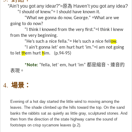
“Ain’t you got any idear?”=
原為
Haven’t you got any idea?
“I should of knew.”= I should have known it.
“What we gonna do now, George.” =What are we
going to do now?
“I think I knowed from the very first.”=I think I knew
from the very beginning.
“He’s such a nice fella.”= He’s such a nice fell
ow
.
“I ain’t gonna let’ em hurt hurt ’im.”=I am not going
to let
th
em hurt
h
im.
(p.94-95)
*Note:
“fella, let’ em, hurt ’im”
都是縮音、連音的
表現。
場景：
4.
Evening of a hot day
started
the little wind
to moving among the
leaves. The
shade
climbed up the hills toward the top
. On the
sand
banks
the rabbits sat as quietly as little gray, sculptured stones. And
then from the direction of the state highway came the sound of
footsteps on
crisp sycamore leaves
(p.2).