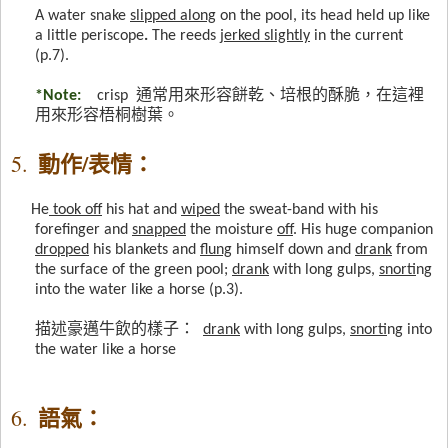
A water snake
slipped along
on the pool, its head held up like
a little periscope
.
The reeds
jerked slightly
in the current
(p.7).
*Note:
crisp
通常用來形容餅乾、培根的酥脆，在這裡
用來形容梧桐樹葉。
動作
/
表情：
5.
He
took off
his hat and
wiped
the sweat-band with his
forefinger and
snapped
the moisture
off
. His huge companion
dropped
his blankets and
flung
himself down and
drank
from
the surface of the green pool;
drank
with long gulps,
snort
ing
into the water like a horse (p.3).
描述豪邁牛飲的樣子：
drank
with long gulps,
snort
ing into
the water like a horse
語氣：
6.