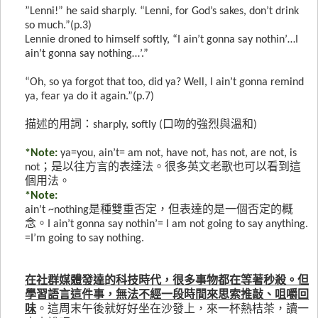
”Lenni!” he said sharply. “Lenni, for God’s sakes, don’t drink
so much.”(p.3)
Lennie droned to himself softly, “I ain’t gonna say nothin’…I
ain’t gonna say nothing…’.”
“Oh, so ya forgot that too, did ya? Well, I ain’t gonna remind
ya, fear ya do it again.”(p.7)
描述的用詞：
sharply, softly (
口吻的強烈與溫和
)
*Note:
ya=you, ain’t= am not, have not, has not, are not, is
not
；是以往方言的表達法。很多英文老歌也可以看到這
個用法。
*Note:
ain’t ~nothing
是種雙重否定，但表達的是一個否定的概
念。
I ain’t gonna say nothin’= I am not going to say anything.
=I’m going to say nothing.
在社群媒體發達的科技時代，很多事物都在等著秒殺。但
學習語言這件事，無法不經一段時間來思索推敲、咀嚼回
味
。這周末午後就好好坐在沙發上，來一杯熱桔茶，讀一