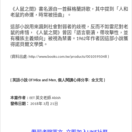
《人鼠之間》書名源自一首蘇格蘭詩歌，其中提到「人和
老鼠的命運，時常被扭曲」。
這部小說用來諷刺社會對弱者的歧視，反而不如雷尼對老
鼠的疼惜，《人鼠之間》曾因「語言褻瀆，帶攻擊性，並
有種族主義傾向」被視為禁書。1962年作者因這部小說獲
得諾貝爾文學獎。
(資料出處:
http://www.books.com.tw/products/0010595048
)
{ 英語小說
Of Mice and Men
, 個人閱讀心得分享: 全文完 }
本篇作者：
EET 英文老師 Abish
發佈日期：
2018年 3月 21日