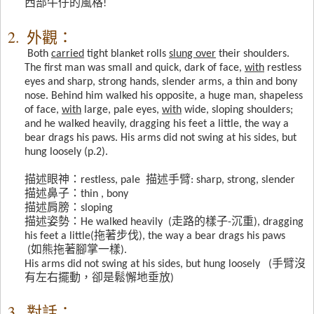
西部牛仔的風格
!
2.
外觀：
Both
carried
tight blanket rolls
slung over
their shoulders.
The first man was small and quick, dark of face,
with
restless
eyes and sharp, strong hands, slender arms, a thin and bony
nose. Behind him walked his opposite, a huge man, shapeless
of face,
with
large, pale eyes,
with
wide, sloping shoulders;
and he walked heavily, dragging his feet a little, the way a
bear drags his paws. His arms did not swing at his sides, but
hung loosely (p.2).
描述眼神：
restless, pale
描述手臂
: sharp, strong, slender
描述鼻子：
thin , bony
描述肩膀：
sloping
描述姿勢：
He walked heavily (
走路的樣子
-
沉重
), dragging
his feet a little(
拖著步伐
), the way a bear drags his paws
(
如熊拖著腳掌一樣
).
His arms did not swing at his sides, but hung loosely (
手臂沒
有左右擺動，卻是鬆懈地垂放
)
3.
對話：